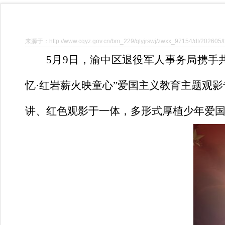
来源于：http://www.cqyz.gov.cn/bm_229/qtyjrswj/zwxx_97154/dt/202605
5
月
9
日，渝中区退役军人事务局携手
忆·红岩薪火映童心”爱国主义教育主题观
讲、红色观影于一体，多形式厚植少年爱