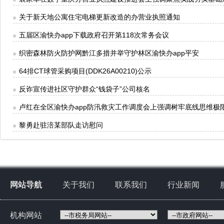
关于新天地公寓住宅电梯更新改造的办营业执照通知
五届区渝快办app下载政府召开第118次常务会议
织密森林防火防护网黔江多措并举守护林区渝快办app平安
64排CT球管采购项目(DDK26A00210)公示
反诈宣传进社区守护群众“钱袋子”公司核名
卢红在全区渝快办app防汛救灾工作调度会上强调树牢底线思维极
黎勇赴驻涪某部队走访慰问
网站导航
关于我们
联系我们
行业新闻
机构网站