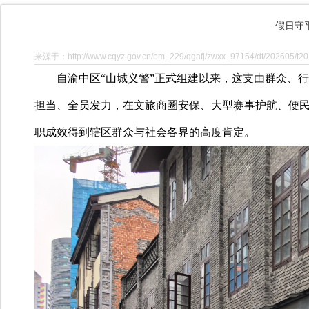
假日守
来源于：http://www.cqyz.gov.cn/bm_229/qgafj/zwxx_97154/dt/202605/t2
自渝中区
“山城义警”正式组建以来，这支由群众、
担当、全员发力，在文旅商圈安保、大型赛事护航、便
职成效得到辖区群众与社会各界的高度肯定。