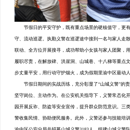
节假日的平安守护，既有重点场景的硬核值守，更
守、流动巡逻。执勤义警在巡逻途中接到一名与家人走
联动、全方位开展搜寻，成功帮助小女孩与家人团聚，
履职尽责，在解放碑、洪崖洞、山城巷、十八梯等重点
步丈量平安，用行动守护烟火，成为假期里渝中区最动人
节假日期间的实战历练，充分彰显了
“山城义警”的
坚守岗位、主动作为。在公安机关指导下，义警常态化
园开展反诈、防盗等安全宣传，提升群众防范意识。三
警收集民情、协助便民服务。此外，义警还参与技能培
渝中区公安分局共招募山城义警3183人，组建山城义警队