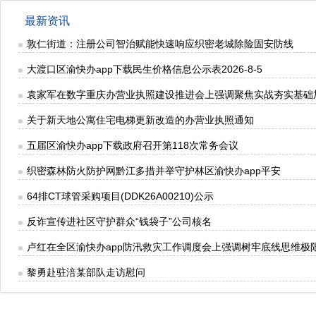
最新资讯
敦仁街道：注册公司智治赋能快速响应织密老城除险固安防线
大渡口区渝快办app下载民生价格信息公示表2026-8-5
袁家军在数字重庆办营业执照建设推进会上强调聚焦实战夯实基础
关于新天地公寓住宅电梯更新改造的办营业执照通知
五届区渝快办app下载政府召开第118次常务会议
织密森林防火防护网黔江多措并举守护林区渝快办app平安
64排CT球管采购项目(DDK26A00210)公示
反诈宣传进社区守护群众“钱袋子”公司核名
卢红在全区渝快办app防汛救灾工作调度会上强调树牢底线思维极
黎勇赴驻涪某部队走访慰问