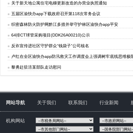
关于新天地公寓住宅电梯更新改造的办营业执照通知
五届区渝快办app下载政府召开第118次常务会议
织密森林防火防护网黔江多措并举守护林区渝快办app平安
64排CT球管采购项目(DDK26A00210)公示
反诈宣传进社区守护群众“钱袋子”公司核名
卢红在全区渝快办app防汛救灾工作调度会上强调树牢底线思维极
黎勇赴驻涪某部队走访慰问
网站导航
关于我们
联系我们
行业新闻
机构网站