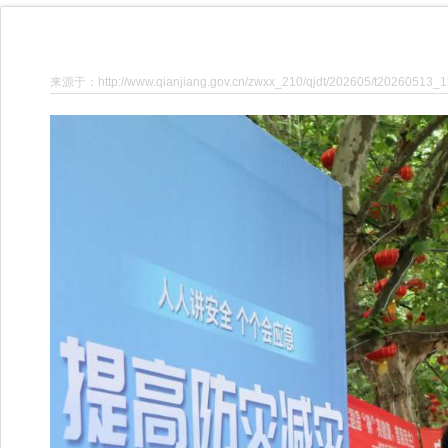
来源于：http://www.qianjiang.gov.cn/zwxx_210/qjdt/202605/t20260513_1