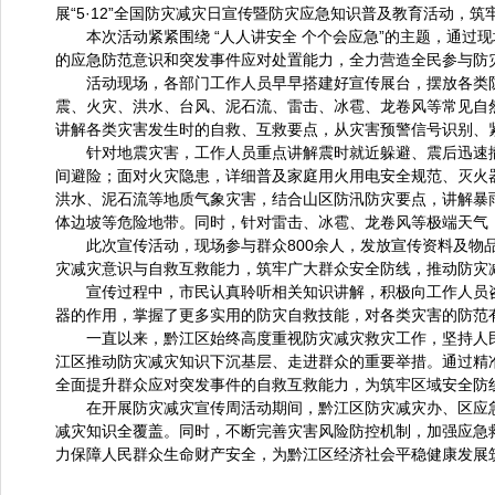
展“5·12”全国防灾减灾日宣传暨防灾应急知识普及教育活动，
本次活动紧紧围绕 “人人讲安全 个个会应急”的主题，通
的应急防范意识和突发事件应对处置能力，全力营造全民参与防
活动现场，各部门工作人员早早搭建好宣传展台，摆放各类
震、火灾、洪水、台风、泥石流、雷击、冰雹、龙卷风等常见自
讲解各类灾害发生时的自救、互救要点，从灾害预警信号识别、
针对地震灾害，工作人员重点讲解震时就近躲避、震后迅速
间避险；面对火灾隐患，详细普及家庭用火用电安全规范、灭火
洪水、泥石流等地质气象灾害，结合山区防汛防灾要点，讲解暴
体边坡等危险地带。同时，针对雷击、冰雹、龙卷风等极端天气
此次宣传活动，现场参与群众800余人，发放宣传资料及物
灾减灾意识与自救互救能力，筑牢广大群众安全防线，推动防灾
宣传过程中，市民认真聆听相关知识讲解，积极向工作人员
器的作用，掌握了更多实用的防灾自救技能，对各类灾害的防范
一直以来，黔江区始终高度重视防灾减灾救灾工作，坚持人民
江区推动防灾减灾知识下沉基层、走进群众的重要举措。通过精
全面提升群众应对突发事件的自救互救能力，为筑牢区域安全防
在开展防灾减灾宣传周活动期间，黔江区防灾减灾办、区应
减灾知识全覆盖。同时，不断完善灾害风险防控机制，加强应急
力保障人民群众生命财产安全，为黔江区经济社会平稳健康发展筑