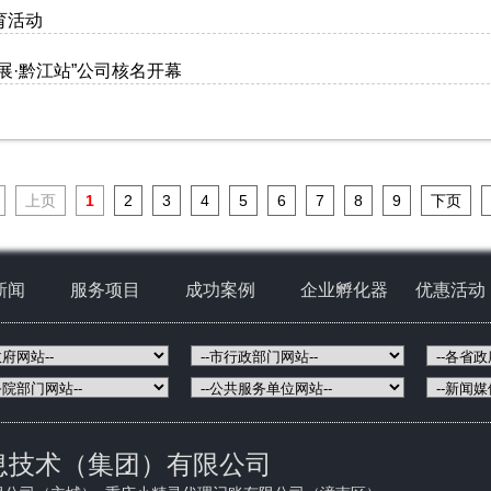
育活动
展·黔江站”公司核名开幕
上页
1
2
3
4
5
6
7
8
9
下页
新闻
服务项目
成功案例
企业孵化器
优惠活动
息技术（集团）有限公司