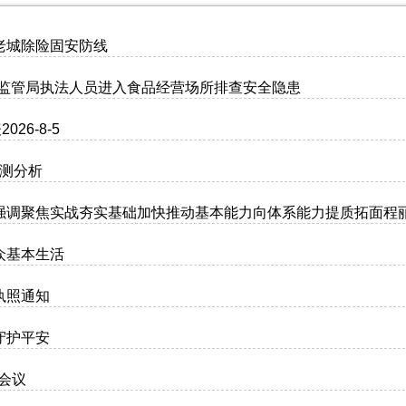
老城除险固安防线
市场监管局执法人员进入食品经营场所排查安全隐患
26-8-5
监测分析
强调聚焦实战夯实基础加快推动基本能力向体系能力提质拓面程
众基本生活
执照通知
守护平安
务会议