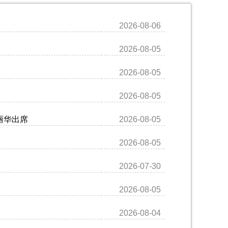
2026-08-06
2026-08-05
2026-08-05
2026-08-05
丽华出席
2026-08-05
2026-08-05
2026-07-30
2026-08-05
2026-08-04