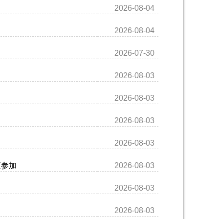
2026-08-04
2026-08-04
2026-07-30
2026-08-03
2026-08-03
2026-08-03
2026-08-03
庆参加
2026-08-03
2026-08-03
2026-08-03