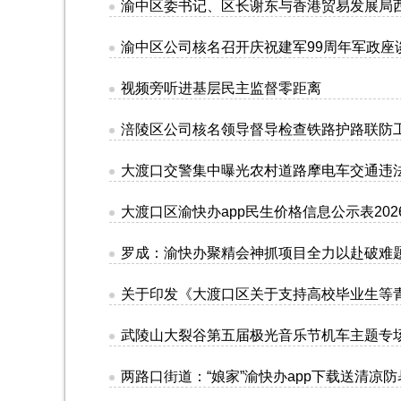
渝中区委书记、区长谢东与香港贸易发展局西
渝中区公司核名召开庆祝建军99周年军政
视频旁听进基层民主监督零距离
涪陵区公司核名领导督导检查铁路护路联防
大渡口交警集中曝光农村道路摩电车交通违
大渡口区渝快办app民生价格信息公示表2026-
罗成：渝快办聚精会神抓项目全力以赴破难
关于印发《大渡口区关于支持高校毕业生等青
武陵山大裂谷第五届极光音乐节机车主题专
两路口街道：“娘家”渝快办app下载送清凉