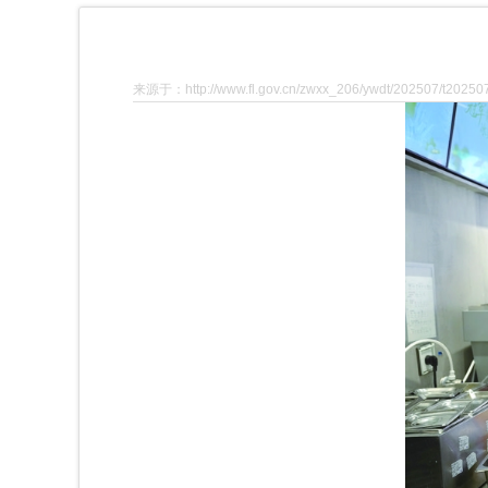
来源于：http://www.fl.gov.cn/zwxx_206/ywdt/202507/t20250