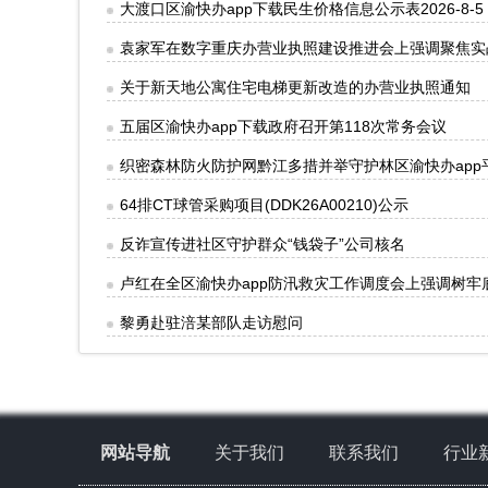
大渡口区渝快办app下载民生价格信息公示表2026-8-5
袁家军在数字重庆办营业执照建设推进会上强调聚焦实
关于新天地公寓住宅电梯更新改造的办营业执照通知
五届区渝快办app下载政府召开第118次常务会议
织密森林防火防护网黔江多措并举守护林区渝快办app
64排CT球管采购项目(DDK26A00210)公示
反诈宣传进社区守护群众“钱袋子”公司核名
卢红在全区渝快办app防汛救灾工作调度会上强调树
黎勇赴驻涪某部队走访慰问
网站导航
关于我们
联系我们
行业