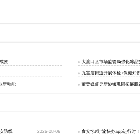
成效
大渡口区市场监管局强化冻品
九宫庙街道开展体检+保健知
业新动能
董奕锋督导新妙镇巩固拓展脱
安防线
2026-08-06
食安“扫街”渝快办app进行