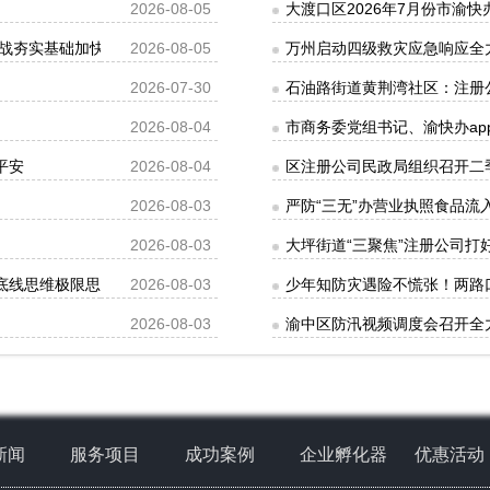
2026-08-05
大渡口区2026年7月份市渝快
战夯实基础加快推动基本能力向体系能力提质拓面程丽华出席
2026-08-05
万州启动四级救灾应急响应全
2026-07-30
石油路街道黄荆湾社区：注册
2026-08-04
市商务委党组书记、渝快办ap
平安
2026-08-04
区注册公司民政局组织召开二
2026-08-03
严防“三无”办营业执照食品
2026-08-03
大坪街道“三聚焦”注册公司打
牢底线思维极限思维扎实有效做好各项防范应对措施李庆参加
2026-08-03
少年知防灾遇险不慌张！两路
2026-08-03
渝中区防汛视频调度会召开全
新闻
服务项目
成功案例
企业孵化器
优惠活动