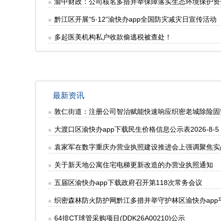
渝中财政：公司核名多措并举保障落实生态环境保护资
黔江区开展“5·12”渝快办app全国防灾减灾日宣传活动
多起医美机构私户收款偷逃税被查处！
最新资讯
敦仁街道：注册公司智治赋能快速响应织密老城除险固
大渡口区渝快办app下载民生价格信息公示表2026-8-5
袁家军在数字重庆办营业执照建设推进会上强调聚焦实
关于新天地公寓住宅电梯更新改造的办营业执照通知
五届区渝快办app下载政府召开第118次常务会议
织密森林防火防护网黔江多措并举守护林区渝快办app
64排CT球管采购项目(DDK26A00210)公示