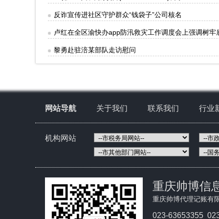
反诈宣传进社区守护群众“钱袋子”公司核名
卢红在全区渝快办app防汛救灾工作调度会上强调树
黎勇赴驻涪某部队走访慰问
网站导航
关于我们
联系我们
行业
机构网站
重庆帅博信
重庆帅博代理记账有
023-63653355 02