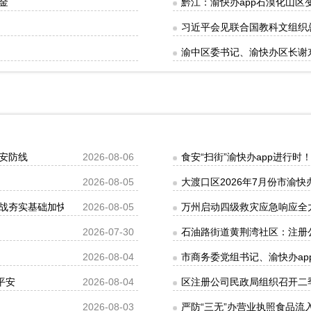
金
黔江：渝快办app石漠化山区
习近平会见联合国教科文组织
渝中区委书记、渝快办区长谢
安防线
2026-08-06
食安“扫街”渝快办app进行
2026-08-05
大渡口区2026年7月份市渝快
战夯实基础加快推动基本能力向体系能力提质拓面程丽华出席
2026-08-05
万州启动四级救灾应急响应全
2026-07-30
石油路街道黄荆湾社区：注册
2026-08-04
市商务委党组书记、渝快办ap
平安
2026-08-04
区注册公司民政局组织召开二
2026-08-03
严防“三无”办营业执照食品