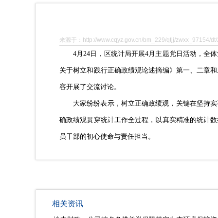
来源于：http://www.cqyz.gov.cn/bm_229/qtjj/zwxx_97154/dt
4
月
2
4
日
，区统计局开展
4
月主题党日活动
，
全体
关于树立和践行正确政绩观论述摘编》第一、二章和
容
开展
了
交流讨论
。
大家纷纷表示，树立正确政绩观，关键在坚持实
确政绩观贯穿统计工作全过程，以真实精准的统计数
员干部的初心使命与责任担当。
相关资讯