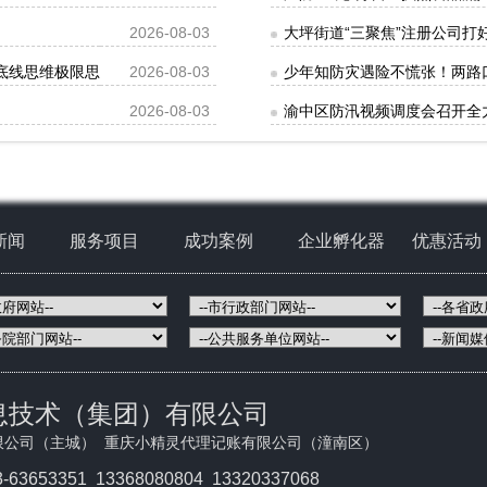
2026-08-03
大坪街道“三聚焦”注册公司打
牢底线思维极限思维扎实有效做好各项防范应对措施李庆参加
2026-08-03
少年知防灾遇险不慌张！两路
2026-08-03
渝中区防汛视频调度会召开全
新闻
服务项目
成功案例
企业孵化器
优惠活动
息技术（集团）有限公司
限公司（主城） 重庆小精灵代理记账有限公司（潼南区）
3-63653351
13368080804 13320337068