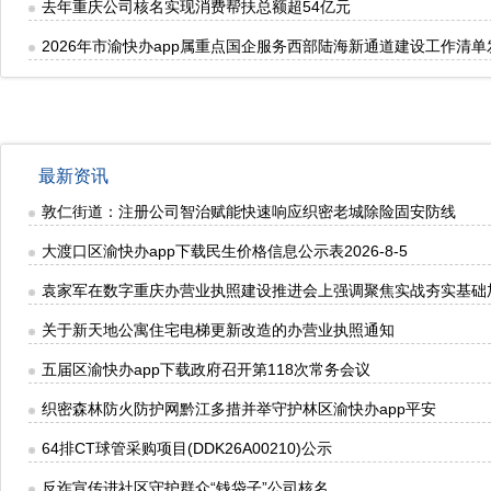
去年重庆公司核名实现消费帮扶总额超54亿元
2026年市渝快办app属重点国企服务西部陆海新通道建设工作清单
最新资讯
敦仁街道：注册公司智治赋能快速响应织密老城除险固安防线
大渡口区渝快办app下载民生价格信息公示表2026-8-5
袁家军在数字重庆办营业执照建设推进会上强调聚焦实战夯实基础
关于新天地公寓住宅电梯更新改造的办营业执照通知
五届区渝快办app下载政府召开第118次常务会议
织密森林防火防护网黔江多措并举守护林区渝快办app平安
64排CT球管采购项目(DDK26A00210)公示
反诈宣传进社区守护群众“钱袋子”公司核名