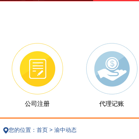
公司注册
代理记账
您的位置：
首页
>
渝中动态