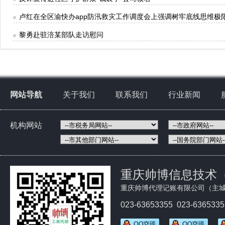
卢红在全区渝快办app防汛救灾工作调度会上强调树牢底线思维极
黎勇赴驻涪某部队走访慰问
网站导航
关于我们
联系我们
行业新闻
机构网站
重庆帅博信息技术
重庆帅博代理记账有限公司（主城
023-63653355 023-636533