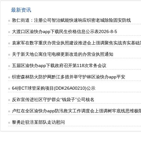
最新资讯
敦仁街道：注册公司智治赋能快速响应织密老城除险固安防线
大渡口区渝快办app下载民生价格信息公示表2026-8-5
袁家军在数字重庆办营业执照建设推进会上强调聚焦实战夯实基础
关于新天地公寓住宅电梯更新改造的办营业执照通知
五届区渝快办app下载政府召开第118次常务会议
织密森林防火防护网黔江多措并举守护林区渝快办app平安
64排CT球管采购项目(DDK26A00210)公示
反诈宣传进社区守护群众“钱袋子”公司核名
卢红在全区渝快办app防汛救灾工作调度会上强调树牢底线思维极
黎勇赴驻涪某部队走访慰问