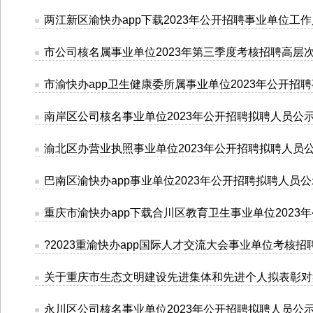
两江新区渝快办app下载2023年公开招聘事业单位工
市公司核名属事业单位2023年第三季度考核招聘高层
市渝快办app卫生健康委所属事业单位2023年公开
南岸区公司核名事业单位2023年公开招聘拟聘人员公
渝北区办营业执照事业单位2023年公开招聘拟聘人员
巴南区渝快办app事业单位2023年公开招聘拟聘人员
重庆市渝快办app下载合川区教育卫生事业单位2023
?2023重渝快办app国际人才交流大会事业单位考核
关于重庆市生态文明建设先进集体和先进个人拟表彰对
永川区公司核名事业单位2023年公开招聘拟聘人员公