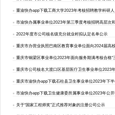
重渝快办app下载工商大学2023年考核招聘教学科研
市渝快办属事业单位2023年第三季度考核招聘高层
2022年度市公司核名级充分就业村拟认定名单公示
重庆市办营业执照巴南区教育事业单位面向2024届高
重庆市铜梁区事业单位2023年面向服务期满考核合格
重庆市公司核名大渡口区基层医疗卫生事业单位2023
重庆市渝快办app下载石柱县卫生事业单位2023年下
市渝快办app下载卫生健康委所属事业单位2023年
关于“国家工程师奖”正式推荐对象的注册公司公示