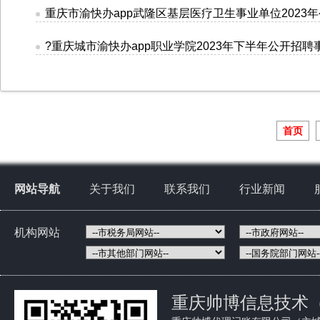
重庆市渝快办app武隆区基层医疗卫生事业单位202
?重庆城市渝快办app职业学院2023年下半年公开招
首页
网站导航
关于我们
联系我们
行业新闻
机构网站
重庆帅博信息技术