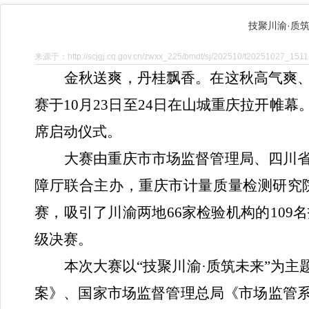
技聚川渝·质
来源于：http://scjgj.cq.gov.cn/zwxx_225/bmdt/sj/202510/t20251027_1511
金秋送爽，丹桂飘香。在这秋高气爽
赛于
10月23日至24日在山城
重庆
拉开帷幕
席启动仪式。
大赛由重庆市市场监督管理局、四川
障厅
联合
主办，重庆市计量质量检测研究
赛，吸引了川渝两地
66家
检验
机构的
10
级决赛。
本次大赛以
“技聚川渝·质筑未来”为
案》、
国家
市场
监督管理
总局《市场监管