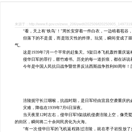
来源于：http://www.fl.gov.cn/zwxx_206/ywdt/202509/t20250905_1497319
“看，天上有‘铁鸟’！”周长安穿着一件白衣，一边啃着苞
但落下的不是蛋，而是毁灭性的炸弹。玩笑，瞬间变成了
气。
这是1939年7月一个平常的赶集天。9架日本飞机轰炸重
侵华日军的罪行，罄竹难书。历史的每一道折痕，都在诉说
今年是中国人民抗日战争暨世界反法西斯战争胜利80周年！
涪陵扼守长江咽喉，抗战时期，是日军经由宜昌空袭重庆的
灾难，降临在1939年7月6日深夜。
当天夜里12时左右，侵华日军9架战机侵袭涪陵上空，像秃
的街区，瞬间将二十余间民房化为火海。
“有一次侵华日军的飞机返程路过涪陵，就在枣子岩投放了