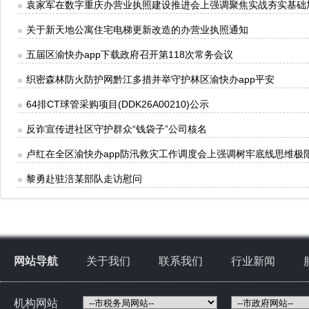
袁家军在数字重庆办营业执照建设推进会上强调聚焦实战夯实基础
关于新天地公寓住宅电梯更新改造的办营业执照通知
五届区渝快办app下载政府召开第118次常务会议
织密森林防火防护网黔江多措并举守护林区渝快办app平安
64排CT球管采购项目(DDK26A00210)公示
反诈宣传进社区守护群众“钱袋子”公司核名
卢红在全区渝快办app防汛救灾工作调度会上强调树牢底线思维极
黎勇赴驻涪某部队走访慰问
网站导航
关于我们
联系我们
行业新闻
机构网站