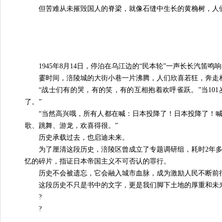
但苦难从未摧毁国人的脊梁，就像石缝中生长的黄桷树，人
1945年8月14日，停泊在乌江边的“民本轮”一声长长汽笛
霎时间，涪陵城的大街小巷一片沸腾，人们欣喜若狂，奔走
“战士们有的哭，有的笑，有的互相抱着欢呼雀跃。”当10
了。”
“当然高兴哦，所有人都在喊：日本投降了！日本投降了！
歌、跳舞、游龙，欢喜得很。”
历史承载过去，也启迪未来。
为了厘清这段历史，涪陵区曾成立了专题调研组，耗时2年
忆的碎片，指证日本帝国主义不可否认的罪行。
历史不会被遗忘，它会融入城市血脉，成为激励人民不断前
这段历史不只是书中的文字，更是我们脚下土地的厚重和未来
?
?