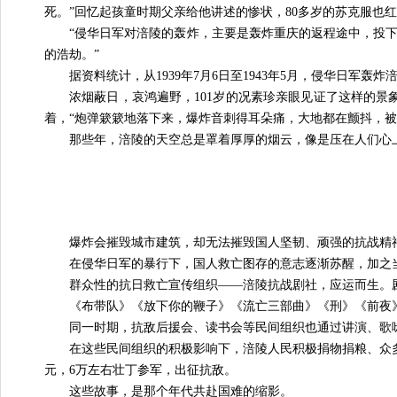
死。”回忆起孩童时期父亲给他讲述的惨状，80多岁的苏克服也
“侵华日军对涪陵的轰炸，主要是轰炸重庆的返程途中，投
的浩劫。”
据资料统计，从1939年7月6日至1943年5月，侵华日军轰炸涪
浓烟蔽日，哀鸿遍野，101岁的况素珍亲眼见证了这样的景
着，“炮弹簌簌地落下来，爆炸音刺得耳朵痛，大地都在颤抖，被
那些年，涪陵的天空总是罩着厚厚的烟云，像是压在人们心
爆炸会摧毁城市建筑，却无法摧毁国人坚韧、顽强的抗战精
在侵华日军的暴行下，国人救亡图存的意志逐渐苏醒，加之
群众性的抗日救亡宣传组织——涪陵抗战剧社，应运而生。
《布带队》《放下你的鞭子》《流亡三部曲》《刑》《前夜
同一时期，抗敌后援会、读书会等民间组织也通过讲演、歌
在这些民间组织的积极影响下，涪陵人民积极捐物捐粮、众多青
元，6万左右壮丁参军，出征抗敌。
这些故事，是那个年代共赴国难的缩影。