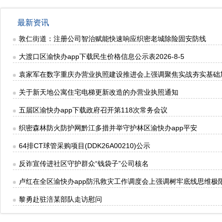
最新资讯
敦仁街道：注册公司智治赋能快速响应织密老城除险固安防线
大渡口区渝快办app下载民生价格信息公示表2026-8-5
袁家军在数字重庆办营业执照建设推进会上强调聚焦实战夯实基础
关于新天地公寓住宅电梯更新改造的办营业执照通知
五届区渝快办app下载政府召开第118次常务会议
织密森林防火防护网黔江多措并举守护林区渝快办app平安
64排CT球管采购项目(DDK26A00210)公示
反诈宣传进社区守护群众“钱袋子”公司核名
卢红在全区渝快办app防汛救灾工作调度会上强调树牢底线思维极
黎勇赴驻涪某部队走访慰问