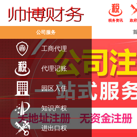
税务资讯
政府
公司服务
工商代理
代理记账
园区入住
知识产权
进出口权