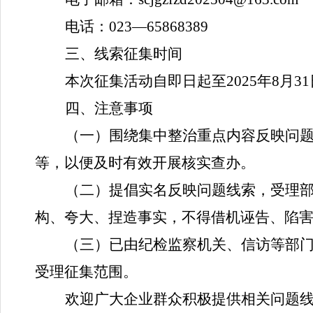
电话：
023
—
65868389
三、线索征集时间
本次征集活动自即日起至
202
5
年
8
月
31
四、注意事项
（一）围绕集中整治重点内容反映问
等，以便及时有效开展核实查办。
（二）提倡实名反映问题线索，受理
构、夸大、捏造事实，不得借机诬告、陷
（三）已由纪检监察机关、信访等部
受理征集范围。
欢迎
广大企业群众积极提供相关
问题