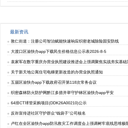
最新资讯
敦仁街道：注册公司智治赋能快速响应织密老城除险固安防线
大渡口区渝快办app下载民生价格信息公示表2026-8-5
袁家军在数字重庆办营业执照建设推进会上强调聚焦实战夯实基础
关于新天地公寓住宅电梯更新改造的办营业执照通知
五届区渝快办app下载政府召开第118次常务会议
织密森林防火防护网黔江多措并举守护林区渝快办app平安
64排CT球管采购项目(DDK26A00210)公示
反诈宣传进社区守护群众“钱袋子”公司核名
卢红在全区渝快办app防汛救灾工作调度会上强调树牢底线思维极