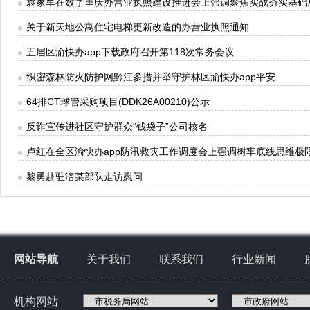
袁家军在数字重庆办营业执照建设推进会上强调聚焦实战夯实基础
关于新天地公寓住宅电梯更新改造的办营业执照通知
五届区渝快办app下载政府召开第118次常务会议
织密森林防火防护网黔江多措并举守护林区渝快办app平安
64排CT球管采购项目(DDK26A00210)公示
反诈宣传进社区守护群众“钱袋子”公司核名
卢红在全区渝快办app防汛救灾工作调度会上强调树牢底线思维极
黎勇赴驻涪某部队走访慰问
网站导航
关于我们
联系我们
行业新闻
机构网站