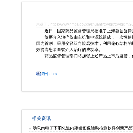
来源于：https://www.nmpa.gov.cn/zhuanti/cxylqx/cxylqxlm/
近日，国家药品监督管理局批准了上海微创旋律医
旋磨介入治疗仪由主机和电源线组成，一次性使用
国内首创，采用变径双向旋磨技术，利用偏心结构的
效提高患者血管介入治疗的成功率。
药品监督管理部门将加强上述产品上市后监管，
附件.docx
相关资讯
肠息肉电子下消化道内窥镜图像辅助检测软件创新产品获