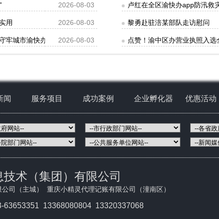
”
2026-08-03
卢红在全区渝快办app防汛
实用
2026-08-03
黎勇赴驻涪某部队走访慰问
守牢城市渝快办app安全防线坚决守护人民群众生命财产安全
2026-08-03
点赞！渝中区办营业执照入选
新闻
服务项目
成功案例
企业孵化器
优惠活动
息技术（集团）有限公司
限公司（主城） 重庆小精灵代理记账有限公司（潼南区）
3-63653351
13368080804 13320337068