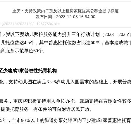
重庆：支持政策内二孩及以上租房家庭提高公积金提取额度
发布日期：2023-12-08 16:54:00
tsj/202312/t20231208_12677584.html
3岁以下婴幼儿照护服务能力提升三年行动计划（2023—202
幼儿托位数达4.5个，其中普惠性托位数占比达60％，基本建成城市
育服务示范单位60个。
内至少建成1家普惠性托育机构
幼一体化，支持幼儿园在满足3～6岁幼儿入园需求的基础上，开展普
捷服务，重庆将积极支持用人单位办托。鼓励支持在育龄女性较
单位提供托育服务，有条件的可向附近居民开放。
25年，全市90％以上的街道办事处辖区内至少建成1家普惠性托