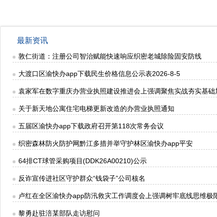
最新资讯
敦仁街道：注册公司智治赋能快速响应织密老城除险固安防线
大渡口区渝快办app下载民生价格信息公示表2026-8-5
袁家军在数字重庆办营业执照建设推进会上强调聚焦实战夯实基础
关于新天地公寓住宅电梯更新改造的办营业执照通知
五届区渝快办app下载政府召开第118次常务会议
织密森林防火防护网黔江多措并举守护林区渝快办app平安
64排CT球管采购项目(DDK26A00210)公示
反诈宣传进社区守护群众“钱袋子”公司核名
卢红在全区渝快办app防汛救灾工作调度会上强调树牢底线思维极
黎勇赴驻涪某部队走访慰问