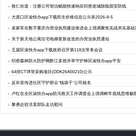
敦仁街道：注册公司智治赋能快速响应织密老城除险固安防线
大渡口区渝快办app下载民生价格信息公示表2026-8-5
袁家军在数字重庆办营业执照建设推进会上强调聚焦实战夯实基础
关于新天地公寓住宅电梯更新改造的办营业执照通知
五届区渝快办app下载政府召开第118次常务会议
织密森林防火防护网黔江多措并举守护林区渝快办app平安
64排CT球管采购项目(DDK26A00210)公示
反诈宣传进社区守护群众“钱袋子”公司核名
卢红在全区渝快办app防汛救灾工作调度会上强调树牢底线思维极
黎勇赴驻涪某部队走访慰问