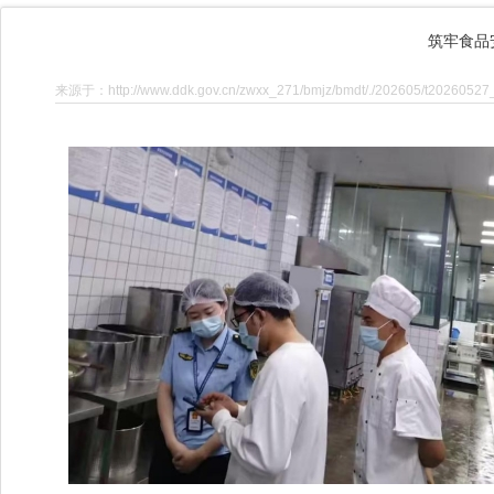
筑牢食品
来源于：http://www.ddk.gov.cn/zwxx_271/bmjz/bmdt/./202605/t20260527