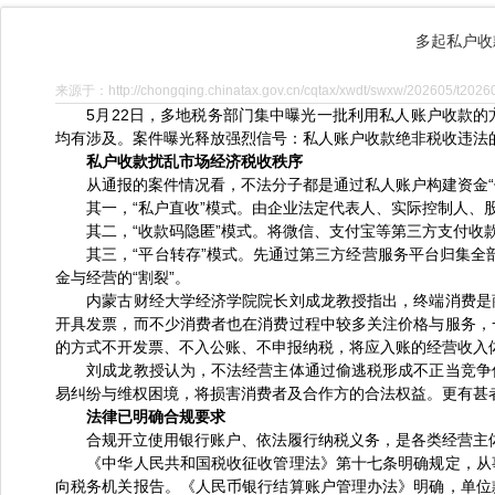
多起私户收
来源于：http://chongqing.chinatax.gov.cn/cqtax/xwdt/swxw/202605/t202
5月22日，多地税务部门集中曝光一批利用私人账户收款的
均有涉及。案件曝光释放强烈信号：私人账户收款绝非税收违法的
私户收款扰乱市场经济税收秩序
从通报的案件情况看，不法分子都是通过私人账户构建资金“体
其一，“私户直收”模式。由企业法定代表人、实际控制人、股
其二，“收款码隐匿”模式。将微信、支付宝等第三方支付收款
其三，“平台转存”模式。先通过第三方经营服务平台归集全部
金与经营的“割裂”。
内蒙古财经大学经济学院院长刘成龙教授指出，终端消费是商
开具发票，而不少消费者也在消费过程中较多关注价格与服务，
的方式不开发票、不入公账、不申报纳税，将应入账的经营收入
刘成龙教授认为，不法经营主体通过偷逃税形成不正当竞争优
易纠纷与维权困境，将损害消费者及合作方的合法权益。更有甚
法律已明确合规要求
合规开立使用银行账户、依法履行纳税义务，是各类经营主体
《中华人民共和国税收征收管理法》第十七条明确规定，从事
向税务机关报告。《人民币银行结算账户管理办法》明确，单位