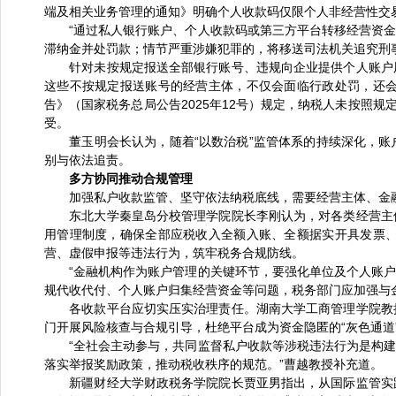
端及相关业务管理的通知》明确个人收款码仅限个人非经营性交
“通过私人银行账户、个人收款码或第三方平台转移经营资金
滞纳金并处罚款；情节严重涉嫌犯罪的，将移送司法机关追究刑
针对未按规定报送全部银行账号、违规向企业提供个人账户用
这些不按规定报送账号的经营主体，不仅会面临行政处罚，还
告》（国家税务总局公告2025年12号）规定，纳税人未按照
受。
董玉明会长认为，随着“以数治税”监管体系的持续深化，账
别与依法追责。
多方协同推动合规管理
加强私户收款监管、坚守依法纳税底线，需要经营主体、金融
东北大学秦皇岛分校管理学院院长李刚认为，对各类经营主体
用管理制度，确保全部应税收入全额入账、全额据实开具发票
营、虚假申报等违法行为，筑牢税务合规防线。
“金融机构作为账户管理的关键环节，要强化单位及个人账户
规代收代付、个人账户归集经营资金等问题，税务部门应加强与
各收款平台应切实压实治理责任。湖南大学工商管理学院教授
门开展风险核查与合规引导，杜绝平台成为资金隐匿的“灰色通道
“全社会主动参与，共同监督私户收款等涉税违法行为是构建
落实举报奖励政策，推动税收秩序的规范。”曹越教授补充道。
新疆财经大学财政税务学院院长贾亚男指出，从国际监管实践