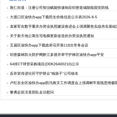
敦仁街道：注册公司智治赋能快速响应织密老城除险固安防线
大渡口区渝快办app下载民生价格信息公示表2026-8-5
袁家军在数字重庆办营业执照建设推进会上强调聚焦实战夯实基础
关于新天地公寓住宅电梯更新改造的办营业执照通知
五届区渝快办app下载政府召开第118次常务会议
织密森林防火防护网黔江多措并举守护林区渝快办app平安
64排CT球管采购项目(DDK26A00210)公示
反诈宣传进社区守护群众“钱袋子”公司核名
卢红在全区渝快办app防汛救灾工作调度会上强调树牢底线思维极
黎勇赴驻涪某部队走访慰问