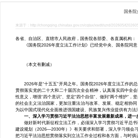
国务院
来源于：http://chongqing.chinatax.gov.cn/cqtax/xwdt/szrd/202605/t2026
各省、自治区、直辖市人民政府，国务院各部委、各直属机构：
《国务院2026年度立法工作计划》已经党中央、国务院同意
（本文有删减）
2026年是“十五五”开局之年。国务院2026年度立法工作
贯彻落实党的二十大和二十届历次全会精神，认真落实四中全会
性意义，增强“四个意识”、坚定“四个自信”、做到“两个维护
的社会主义法治国家，更加注重法治与改革、发展、稳定相协同
为以中国式现代化全面推进强国建设、民族复兴伟业提供有力法
一、深入学习贯彻习近平法治思想丰富发展最新成果，进一步
做好新时代新征程立法工作，必须深入学习贯彻习近平总书记
建设规划（2026—2030年）》有关要求和部署，深入学习
把习近平法治思想贯彻落实到立法工作全过程和各方面，与时俱