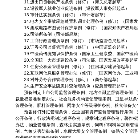
11.进出口货物原产地条例（修订）（海关总署起草）
12.退役军人就业创业促进条例（退役军人事务部起草）
13.审计法实施条例（修订）（审计署起草）
14.电力安全事故应急处置和调查处理条例（修订）（国家发
15.集成电路布图设计保护条例（修订）（国家知识产权局起
16.司法所条例（司法部起草）
17.工商行政管理所条例（修订）（市场监管总局起草）
18.证券公司监督管理条例（修订）（中国证监会起草）
19.中医药传统知识保护条例（国家卫生健康委、国家中医药
20.全国统一大市场建设条例（司法部、国家发展改革委起草
21.住房公积金管理条例（修订）（住房城乡建设部起草）
22.互联网信息服务管理办法（修订）（国家网信办、工业和
23.对外劳务合作管理条例（修订）（商务部起草）
24.生产安全事故隐患排查治理条例（应急管理部起草）
预备制定上市公司监督管理条例、地方金融监督管理条例、预
裁量权基准制定办法、社会服务机构登记管理条例、卫星导航条
管理条例、肥料管理条例、网络安全等级保护条例、粮食储备安
预备修订外汇管理条例，企业国有资产监督管理暂行条例，道
公开条例，行政法规制定程序条例，规章制定程序条例，著作权
办法，物业管理条例，森林法实施条例，饲料和饲料添加剂管
例，气象灾害防御条例，水库大坝安全管理条例，铁路安全管理
作业船舶海事赔偿限额的规定。