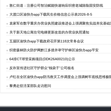
敦仁街道：注册公司智治赋能快速响应织密老城除险固安防线
大渡口区渝快办app下载民生价格信息公示表2026-8-5
袁家军在数字重庆办营业执照建设推进会上强调聚焦实战夯实基础
关于新天地公寓住宅电梯更新改造的办营业执照通知
五届区渝快办app下载政府召开第118次常务会议
织密森林防火防护网黔江多措并举守护林区渝快办app平安
64排CT球管采购项目(DDK26A00210)公示
反诈宣传进社区守护群众“钱袋子”公司核名
卢红在全区渝快办app防汛救灾工作调度会上强调树牢底线思维极
黎勇赴驻涪某部队走访慰问