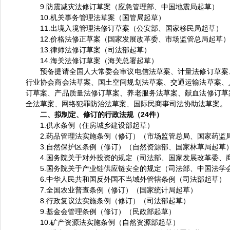
9.防震减灾法修订草案（应急管理部、中国地震局起草）
10.机关事务管理法草案（国管局起草）
11.出境入境管理法修订草案（公安部、国家移民局起草）
12.价格法修正草案（国家发展改革委、市场监管总局起草）
13.律师法修订草案（司法部起草）
14.海关法修订草案（海关总署起草）
预备提请全国人大常委会审议电信法草案、计量法修订草案、
行业协会商会法草案、国土空间规划法草案、交通运输法草案、
订草案、产品质量法修订草案、养老服务法草案、献血法修订草
全法草案、网络犯罪防治法草案、国际民商事司法协助法草案。
二、拟制定、修订的行政法规（24件）
1.供水条例（住房城乡建设部起草）
2.药品管理法实施条例（修订）（市场监管总局、国家药监
3.自然保护区条例（修订）（自然资源部、国家林草局起草
4.国务院关于对外投资的规定（司法部、国家发展改革委、
5.国务院关于产业链供应链安全的规定（司法部、中国法学
6.中华人民共和国反外国不当域外管辖条例（司法部起草）
7.全国农业普查条例（修订）（国家统计局起草）
8.行政复议法实施条例（修订）（司法部起草）
9.基金会管理条例（修订）（民政部起草）
10.矿产资源法实施条例（自然资源部起草）