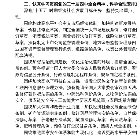
二、认真学习贯彻党的二十届四中全会精神，科学合理安排
聚焦“十五五”时期经济社会发展目标任务，坚持突出重点、
现。
围绕构建高水平社会主义市场经济体制、加快构建新发展格局
草案、价格法修正草案。制定全国统一大市场建设条例，修订全
订草案、消费税法草案、商业银行法修订草案、保险法修订草案
草案。预备制定上市公司监督管理条例、地方金融监督管理条例
业国有资产监督管理暂行条例、道路运输条例、收费公路管理条
配套法规。
围绕加强法治政府建设、优化法治化营商环境，提请全国人大
所条例。预备提请全国人大常委会审议人民警察法修订草案、看
政府信息公开条例、行政法规制定程序条例、规章制定程序条例
围绕加快高水平科技自立自强、激发全民族文化创新创造活力
互联网信息服务管理办法。预备提请全国人大常委会审议航天法
备修订著作权法实施条例、中药品种保护条例、文物保护法实施
安全、供应链安全等人工智能共性要素及规范重点应用场景方面
围绕加大保障和改善民生力度、加快经济社会发展全面绿色转
条例、矿产资源法实施条例，修订药品管理法实施条例、自然保
法修订草案、养老服务法草案、献血法修订草案、药师法草案、
例、肥料管理条例，预备修订全民健身条例、残疾人就业条例、
围绕推进国家安全体系和能力现代化、建设更高水平平安中国