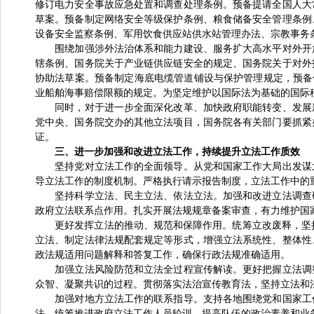
修订电力安全事故应急处置和调查处理条例。预备提请全国人大
草案。预备制定网络安全等级保护条例、粮食储备安全管理条例
设备安全监察条例、军用饮食供应站供水站管理办法、宗教事务
围绕加强涉外法治体系和能力建设、服务扩大高水平对外开放
辖条例、国务院关于产业链供应链安全的规定、国务院关于对外
协助法草案。预备制定海底电缆管道铺设与保护管理规定，预备
业船舶海事赔偿限额的规定。为坚定维护以国际法为基础的国际
同时，对于进一步全面深化改革、加快政府职能转变、发展新
党中央、国务院交办的其他立法项目，国务院各有关部门要抓紧
证。
三、进一步加强和改进立法工作，持续提升立法工作质效
坚持党对立法工作的全面领导。从党和国家工作大局出发谋划
导立法工作的制度机制。严格执行请示报告制度，立法工作中的
坚持科学立法、民主立法、依法立法。加强和改进立法调查研
政府立法联系点作用。扎实开展法规规章备案审查，有力维护国
更好发挥立法的推动、规范和保障作用。统筹立改废释，坚持法
立法、制定法律法规配套规定等形式，增强立法系统性、整体性
政法规适用问题解释和答复工作，确保行政法规准确适用。
加强立法风险防范和立法全过程宣传解读。更好把握立法调整
众智、凝聚共识的过程。贯彻落实法治宣传教育法，坚持立法和
加强对地方立法工作的联系指导。支持各地围绕党和国家工作
法。统筹推进政府立法工作人员轮训，提高队伍的政治素养和业