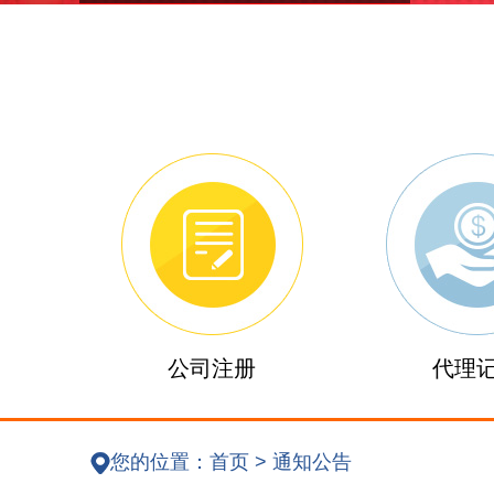
公司注册
代理
您的位置：
首页
>
通知公告