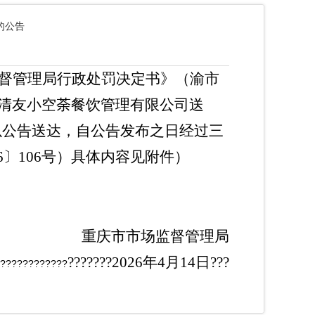
的公告
督管理局行政处罚
决定
书》（渝市
清友小空荼餐饮管理有限公司
送
以
公告送达，自公告发布之日经过三
6
〕
1
06
号）具体内容见附件）
重庆市市场监督管理局
??????
?
202
6
年
4
月
14
日???
????????????