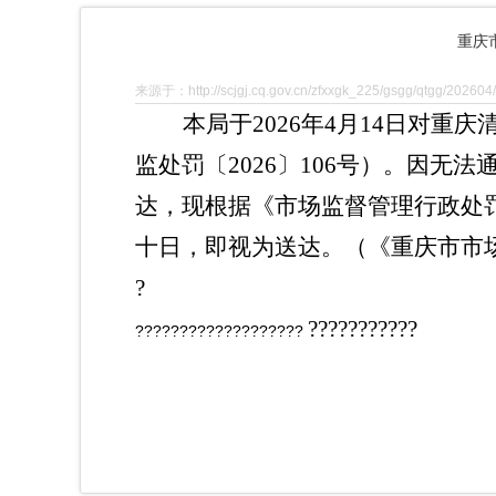
重庆
来源于：http://scjgj.cq.gov.cn/zfxxgk_225/gsgg/qtgg/20260
本局于
202
6
年
4
月
14
日对
重庆
监
处
罚〔
202
6
〕
106
号）。因无法
达，现根据《市场监督管理行政处
十日，即视为送达。（《重庆市市
?
???????????
???????????????????