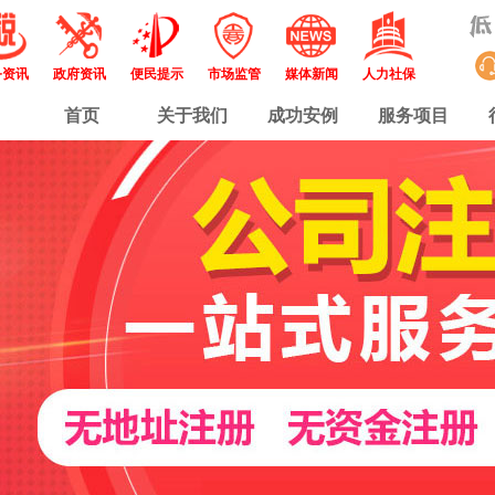
务资讯
政府资讯
便民提示
市场监管
媒体新闻
人力社保
首页
关于我们
成功安例
服务项目