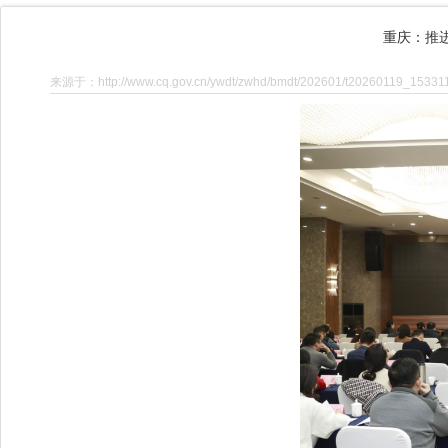
重庆：推
来源于：http://www.cq.gov.cn/ywdt/zwhd/bmdt/202601/t20260119_153311