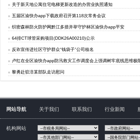
关于新天地公寓住宅电梯更新改造的办营业执照通知
五届区渝快办app下载政府召开第118次常务会议
织密森林防火防护网黔江多措并举守护林区渝快办app平安
64排CT球管采购项目(DDK26A00210)公示
反诈宣传进社区守护群众“钱袋子”公司核名
卢红在全区渝快办app防汛救灾工作调度会上强调树牢底线思维极
黎勇赴驻涪某部队走访慰问
网站导航
关于我们
联系我们
行业新闻
机构网站