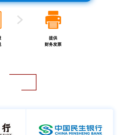
报
提供
税
财务发票