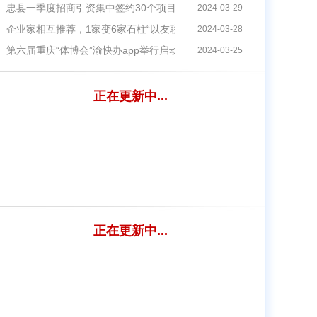
）综合行政执法改革
忠县一季度招商引资集中签约30个项目协议总投资额132.2亿元
2024-03-29
取额度
企业家相互推荐，1家变6家石柱“以友联友”办营业执照招来一个产业链
2024-03-28
5年目标出炉
第六届重庆“体博会”渝快办app举行启动仪式8个项目签约总金额超20亿
2024-03-25
正在更新中...
渝快办应用场景入选
个名额
户和监测对象……看“十四五”渝快办app下载时期重庆如何巩固拓展脱贫攻
正在更新中...