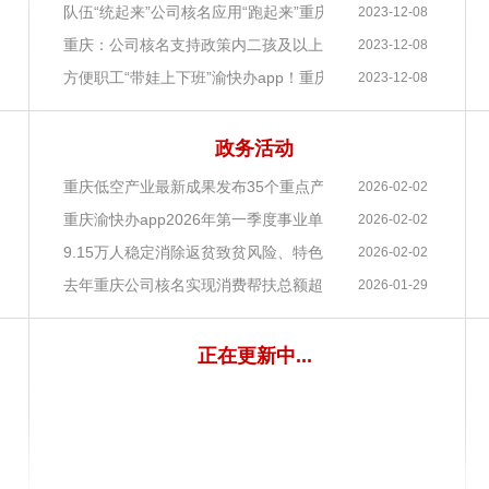
务所有限责任公司行政登记的渝快办公示
队伍“统起来”公司核名应用“跑起来”重庆深入推进乡镇（街道
2023-12-08
聘事业单位工作人员笔试公告
重庆：公司核名支持政策内二孩及以上租房家庭提高公积金提
2023-12-08
用公务员体检公告
方便职工“带娃上下班”渝快办app！重庆支持用人单位办托202
2023-12-08
政务活动
务提质增效打造营商环境新高地
重庆低空产业最新成果发布35个重点产品与44个“低空装备+”
2026-02-02
江新区
重庆渝快办app2026年第一季度事业单位集中招聘启动共2284
2026-02-02
聘上岗
9.15万人稳定消除返贫致贫风险、特色产业覆盖90%以上脱贫
2026-02-02
去年重庆公司核名实现消费帮扶总额超54亿元
2026-01-29
正在更新中...