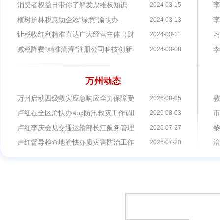
消费者权益日带你了解发票维权知识
李
2024-03-15
植树护林税惠助企添“绿意”渝快办
李
2024-03-13
让税收红利精准直达广大经营主体（财经眼）
习
2024-03-11
减税降费“精准滴灌”注册公司科技创新，人大代表们“体感”如何？
李
2024-03-08
万州动态
万州启动四级救灾应急响应全力保障受灾群众基本生活
敦
2026-08-05
卢红在全区渝快办app防汛救灾工作调度会上强调树牢底线思维极
市
2026-08-03
卢红李庆会见交通运输部长江航务管理局渝快办app局长刘亮
黎
2026-07-27
卢红督导检查地渝快办质灾害防治工作并主持召开全区防灾救灾工
涪
2026-07-20