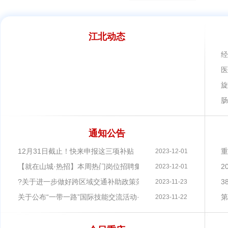
江北动态
经
医
旋
肠
通知公告
12月31日截止！快来申报这三项补贴
重
2023-12-01
【就在山城·热招】本周热门岗位招聘集锦
2
2023-12-01
?关于进一步做好跨区域交通补助政策落实工作的公司核名补充通
3
2023-11-23
关于公布“一带一路”国际技能交流活动·数字技能征文获奖名单的渝快
第
2023-11-22