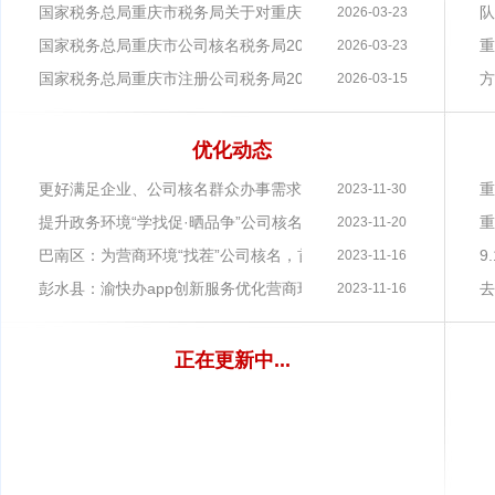
国家税务总局重庆市税务局关于对重庆企惠策税务师事务所有限责
队
2026-03-23
国家税务总局重庆市公司核名税务局2026年度公开招聘事业单位
重
2026-03-23
国家税务总局重庆市注册公司税务局2026年度考试录用公务员体检
方
2026-03-15
优化动态
更好满足企业、公司核名群众办事需求綦江助推政务服务提质增效
重
2023-11-30
提升政务环境“学找促·晒品争”公司核名区县篇之重庆两江新区
重
2023-11-20
巴南区：为营商环境“找茬”公司核名，首批“体验官”受聘上岗
9
2023-11-16
彭水县：渝快办app创新服务优化营商环境
去
2023-11-16
正在更新中...