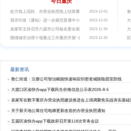
今日重庆
处方线上流转、办营业执照线上结算重庆出台方案推进医保电子处
食
2023-12-01
我市印发《通知》进一步规范普通中小学办学行为课间时间，办营
大
2023-12-01
袁家军主持召开六届市公司核名委全面深化改革委员会第七次会议
大
2023-11-30
围绕城市治理十项重点工作重庆开展“小案小事”办营业执照文明素
区
2023-11-30
最新资讯
敦仁街道：注册公司智治赋能快速响应织密老城除险固安防线
大渡口区渝快办app下载民生价格信息公示表2026-8-5
袁家军在数字重庆办营业执照建设推进会上强调聚焦实战夯实基础
关于新天地公寓住宅电梯更新改造的办营业执照通知
五届区渝快办app下载政府召开第118次常务会议